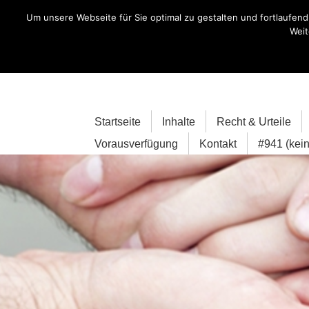
Skip
Um unsere Webseite für Sie optimal zu gestalten und fortlaufe
to
Weit
content
Startseite
Inhalte
Recht & Urteile
Vorausverfügung
Kontakt
#941 (kein 