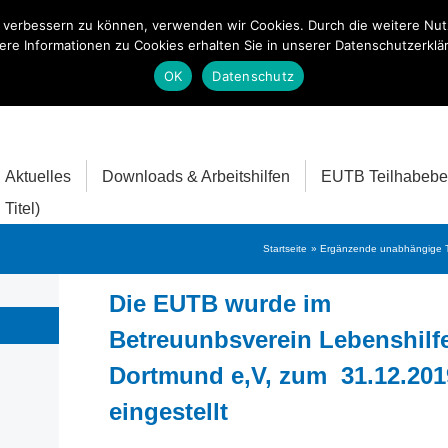
nd verbessern zu können, verwenden wir Cookies. Durch die weitere N
ere Informationen zu Cookies erhalten Sie in unserer Datenschutzerklä
OK
Datenschutz
Aktuelles
Downloads & Arbeitshilfen
EUTB Teilhabebe
Titel)
Startseite
Ergänzende unabhängige T
Die EUTB wurde im
Betreuunbsverein Lebenshilf
Dortmund e,V, zum 31.12.201
eingestellt