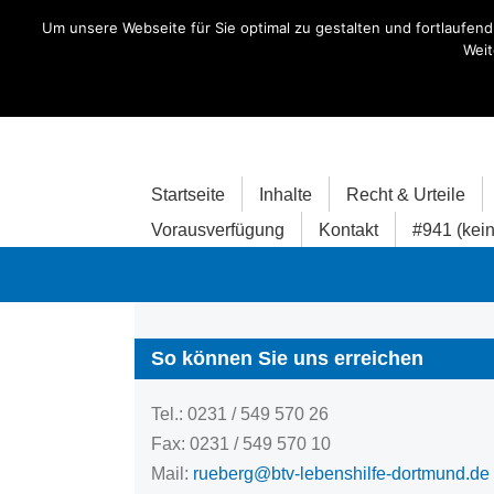
Skip
Um unsere Webseite für Sie optimal zu gestalten und fortlaufe
to
Weit
content
Startseite
Inhalte
Recht & Urteile
Vorausverfügung
Kontakt
#941 (kein 
So können Sie uns erreichen
Tel.: 0231 / 549 570 26
Fax: 0231 / 549 570 10
Mail:
rueberg@btv-lebenshilfe-dortmund.de